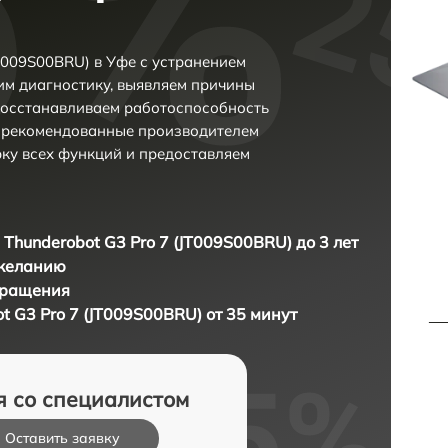
T009S00BRU) в Уфе с устранением
м диагностику, выявляем причины
восстанавливаем работоспособность
и рекомендованные производителем
рку всех функций и предоставляем
 Thunderobot G3 Pro 7 (JT009S00BRU) до 3 лет
 желанию
бращения
t G3 Pro 7 (JT009S00BRU) от 35 минут
я со специалистом
Оставить заявку