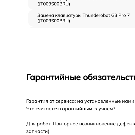
(JT009S00BRU)
Замена клавиатуры Thunderobot G3 Pro 7
(JT009S00BRU)
Замена SSD Thunderobot G3 Pro 7
(JT009S00BRU)
Замена северного моста Thunderobot G3 Pr
7 (JT009S00BRU)
Замена экрана Thunderobot G3 Pro 7
(JT009S00BRU)
Гарантийные обязательст
Замена шлейфа матрицы Thunderobot G3 P
7 (JT009S00BRU)
Замена термопасты Thunderobot G3 Pro 7
Гарантия от сервиса: на установленные нами
(JT009S00BRU)
Что считается гарантийным случаем?
Замена системы охлаждения Thunderobot 
Pro 7 (JT009S00BRU)
Для работ: Повторное возникновение дефект
запчасти).
Замена процессора Thunderobot G3 Pro 7