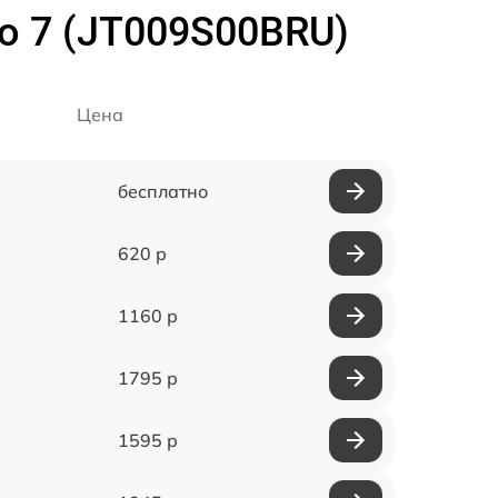
o 7 (JT009S00BRU)
Цена
бесплатно
620 р
1160 р
1795 р
1595 р