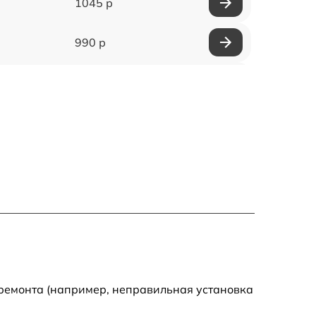
1045 р
990 р
1195 р
2750 р
1460 р
1290 р
845 р
1200 р
 ремонта (например, неправильная установка